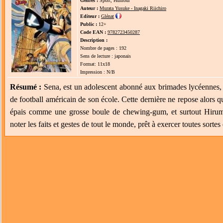
Genres :
Sport, Humour
Auteur :
Murata Yusuke - Inagaki Riichiro
Editeur :
Glénat
Public :
12+
Code EAN :
9782723450287
Description :
Nombre de pages : 192
Sens de lecture : japonais
Format: 11x18
Impression : N/B
Résumé :
Sena, est un adolescent abonné aux brimades lycéennes, q
de football américain de son école. Cette dernière ne repose alors q
épais comme une grosse boule de chewing-gum, et surtout Hirum
noter les faits et gestes de tout le monde, prêt à exercer toutes sortes