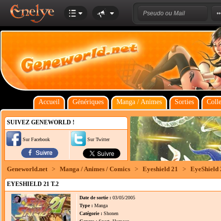
Accueil
Génériques
Manga / Animes
Sorties
Colle
SUIVEZ GENEWORLD !
Sur Facebook
Sur Twitter
Geneworld.net
>
Manga / Animes / Comics
>
Eyeshield 21
>
EyeShield 
EYESHIELD 21 T.2
Date de sortie :
03/05/2005
Type :
Manga
Catégorie :
Shonen