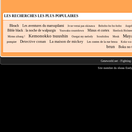
LES RECHERCHES LES PLUS POPULAIRES
Bleach
Les aventures du marsupilami
Je ne verrai pas okinawa
Bobobo-bo bo-bobo
Angel
Bible black : la noche de walpurgis
Minus et cortex
Yuuwaku countdown
Sherlock Holme
Kemonokko tsuushin
Maya
Mirmo zibang !
Onegai my melody
Scoubidou
Mouk
Detective conan
La maison de mickey
pompier
Les contes de la rue broca
Koko wa or
brun
Boku no t
Geneworld.net
-
Fighting 
Site membre du réseau
Enely