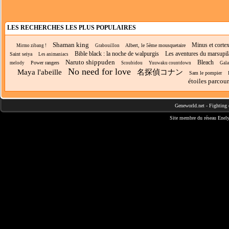
LES RECHERCHES LES PLUS POPULAIRES
Shaman king
Minus et corte
Albert, le 5ème mousquetaire
Mirmo zibang !
Grabouillon
Bible black : la noche de walpurgis
Les aventures du marsupi
Saint seiya
Les animaniacs
Naruto shippuden
Bleach
Power rangers
melody
Scoubidou
Yuuwaku countdown
Gala
No need for love
Maya l'abeille
名探偵コナン
Sam le pompier
étoiles parcou
Geneworld.net
-
Fighting 
Site membre du réseau
Enely