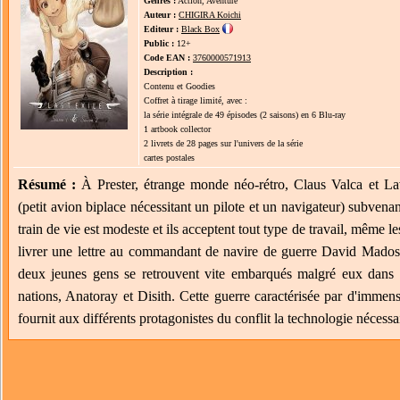
Genres :
Action, Aventure
Auteur :
CHIGIRA Koichi
Editeur :
Black Box
Public :
12+
Code EAN :
3760000571913
Description :
Contenu et Goodies
Coffret à tirage limité, avec :
la série intégrale de 49 épisodes (2 saisons) en 6 Blu-ray
1 artbook collector
2 livrets de 28 pages sur l'univers de la série
cartes postales
Résumé :
À Prester, étrange monde néo-rétro, Claus Valca et L
(petit avion biplace nécessitant un pilote et un navigateur) subvenan
train de vie est modeste et ils acceptent tout type de travail, même l
livrer une lettre au commandant de navire de guerre David Madoss
deux jeunes gens se retrouvent vite embarqués malgré eux dans un
nations, Anatoray et Disith. Cette guerre caractérisée par d'immens
fournit aux différents protagonistes du conflit la technologie nécess