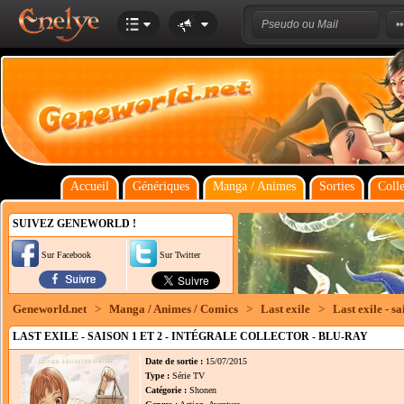
Accueil
Génériques
Manga / Animes
Sorties
Colle
SUIVEZ GENEWORLD !
Sur Facebook
Sur Twitter
Geneworld.net
>
Manga / Animes / Comics
>
Last exile
>
Last exile - sa
LAST EXILE - SAISON 1 ET 2 - INTÉGRALE COLLECTOR - BLU-RAY
Date de sortie :
15/07/2015
Type :
Série TV
Catégorie :
Shonen