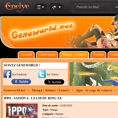
Accueil
Génériques
Manga / Animes
Sorties
Colle
SUIVEZ GENEWORLD !
Sur Facebook
Sur Twitter
Geneworld.net
>
Manga / Animes / Comics
>
Ippo - la rage de vaincre
>
IPPO - SAISON 4 - LA LOI DU RING T.8
Date de sortie :
15/05/2015
Type :
Manga
Catégorie :
Shonen