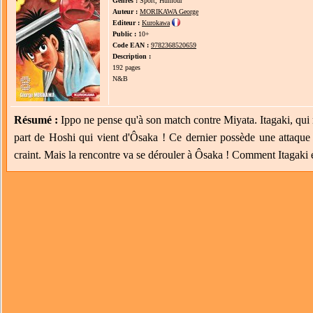
Genres :
Sport, Humour
Auteur :
MORIKAWA George
Editeur :
Kurokawa
Public :
10+
Code EAN :
9782368520659
Description :
192 pages
N&B
Résumé :
Ippo ne pense qu'à son match contre Miyata. Itagaki, qui m
part de Hoshi qui vient d'Ôsaka ! Ce dernier possède une attaqu
craint. Mais la rencontre va se dérouler à Ôsaka ! Comment Itagaki e