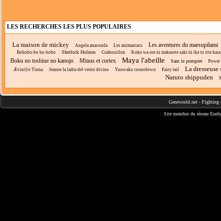
LES RECHERCHES LES PLUS POPULAIRES
La maison de mickey
Les aventures du marsupilami
Angela anaconda
Les animaniacs
Sherlock Holmes
Bobobo-bo bo-bobo
Grabouillon
Koko wa ore ni makasete saki ni ike to itte kara 
Maya l'abeille
Boku no toshiue no kanojo
Minus et cortex
Sam le pompier
Power 
La dresseuse 
Ævintýri Tinna
Jeanne la ladra del vento divino
Yuuwaku countdown
Fairy tail
Naruto shippuden
Geneworld.net
-
Fighting 
Site membre du réseau
Enely