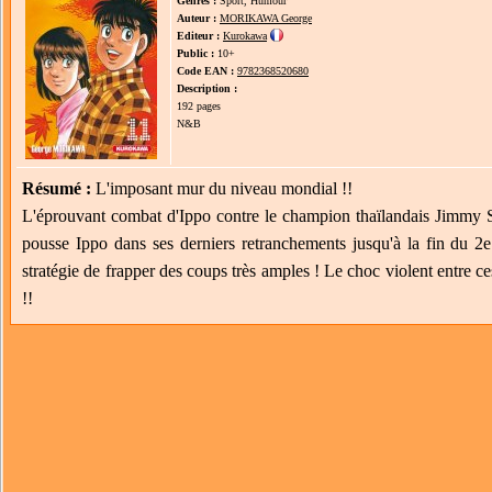
Genres :
Sport, Humour
Auteur :
MORIKAWA George
Editeur :
Kurokawa
Public :
10+
Code EAN :
9782368520680
Description :
192 pages
N&B
Résumé :
L'imposant mur du niveau mondial !!
L'éprouvant combat d'Ippo contre le champion thaïlandais Jimmy Si
pousse Ippo dans ses derniers retranchements jusqu'à la fin du
stratégie de frapper des coups très amples ! Le choc violent entre ce
!!