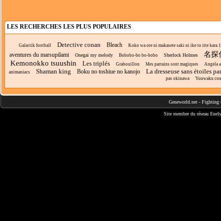
LES RECHERCHES LES PLUS POPULAIRES
Detective conan
Bleach
Galactik football
Koko wa ore ni makasete saki ni ike to itte kara 1
名探
aventures du marsupilami
Onegai my melody
Sherlock Holmes
Bobobo-bo bo-bobo
Kemonokko tsuushin
Les triplés
Grabouillon
Mes parrains sont magiques
Angela 
Shaman king
La dresseuse sans étoiles p
Boku no toshiue no kanojo
animaniacs
pas okinawa
Yuuwaku co
Geneworld.net
-
Fighting 
Site membre du réseau
Enely