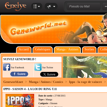
Accueil
Génériques
Manga / Animes
Sorties
Colle
SUIVEZ GENEWORLD !
Sur Facebook
Sur Twitter
Geneworld.net
>
Manga / Animes / Comics
>
Ippo - la rage de vaincre
>
IPPO - SAISON 4 - LA LOI DU RING T.11
Date de sortie :
27/08/2015
Type :
Manga
Catégorie :
Shonen