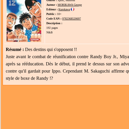
Genres :
Sport, Humour
Auteur :
MORIKAWA George
Editeur :
Kurokawa
Public :
10+
Code EAN :
9782368520697
Description :
192 pages
N&B
Résumé :
Des destins qui s'opposent !!
Juste avant le combat de réunification contre Randy Boy Jr., Miyat
après sa rééducation. Dès le début, il prend le dessus sur son adv
contre qu'il gardait pour Ippo. Cependant M. Sakaguchi affirme que
style de boxe de Randy !?