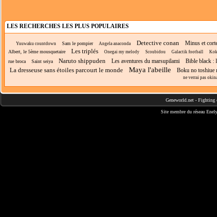
LES RECHERCHES LES PLUS POPULAIRES
Detective conan
Minus et cort
Sam le pompier
Yuuwaku countdown
Angela anaconda
Les triplés
Albert, le 5ème mousquetaire
Onegai my melody
Scoubidou
Galactik football
Koko
Naruto shippuden
Les aventures du marsupilami
Bible black :
rue broca
Saint seiya
Maya l'abeille
La dresseuse sans étoiles parcourt le monde
Boku no toshiue 
ne verrai pas oki
Geneworld.net
-
Fighting 
Site membre du réseau
Enely