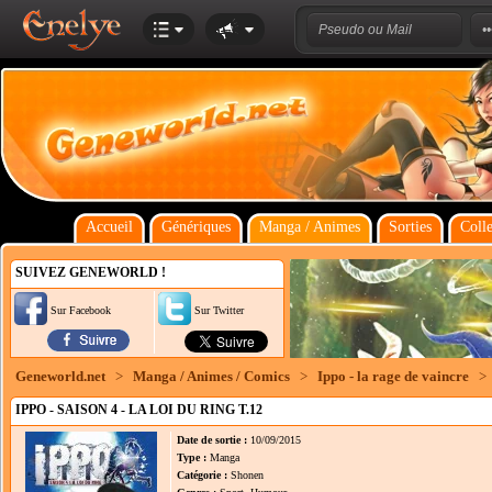
Accueil
Génériques
Manga / Animes
Sorties
Colle
SUIVEZ GENEWORLD !
Sur Facebook
Sur Twitter
Geneworld.net
>
Manga / Animes / Comics
>
Ippo - la rage de vaincre
>
IPPO - SAISON 4 - LA LOI DU RING T.12
Date de sortie :
10/09/2015
Type :
Manga
Catégorie :
Shonen