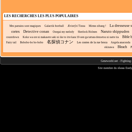
LES RECHERCHES LES PLUS POPULAIRES
La dresseuse 
Mes parrains sont magiques
Galactik football
Ævintýri Tinna
Mirmo zibang !
Detective conan
Naruto shippuden
cortex
Onegai my melody
Sherlock Holmes
Bible b
countdown
Koko wa ore ni makasete saki ni ike to itte kara 10-nen ga tattara densetsu ni natte ita
名探偵コナン
Les contes de la rue broca
Fairy tail
Bobobo-bo bo-bobo
Angela anaconda
Bleach
P
okinawa
Geneworld.net
-
Fighting 
Site membre du réseau
Enely