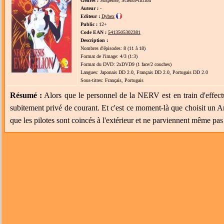
Genres :
Suspense, Science-fiction
Auteur :
-
Editeur :
Dybex
Public :
12+
Code EAN :
5413505302381
Description :
Nombres d'épisodes: 8 (11 à 18)
Format de l'image: 4/3 (1:3)
Format du DVD: 2xDVD9 (1 face/2 couches)
Langues: Japonais DD 2.0, Français DD 2.0, Portugais DD 2.0
Sous-titres: Français, Portugais
Résumé :
Alors que le personnel de la NERV est en train d'effectu
subitement privé de courant. Et c'est ce moment-là que choisit un 
que les pilotes sont coincés à l'extérieur et ne parviennent même pas