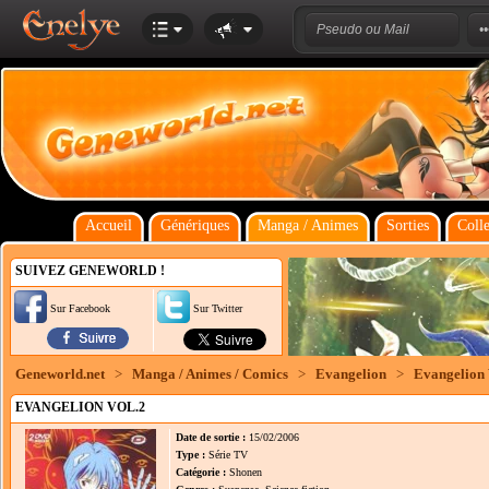
Accueil
Génériques
Manga / Animes
Sorties
Colle
SUIVEZ GENEWORLD !
Sur Facebook
Sur Twitter
Geneworld.net
>
Manga / Animes / Comics
>
Evangelion
>
Evangelion 
EVANGELION VOL.2
Date de sortie :
15/02/2006
Type :
Série TV
Catégorie :
Shonen