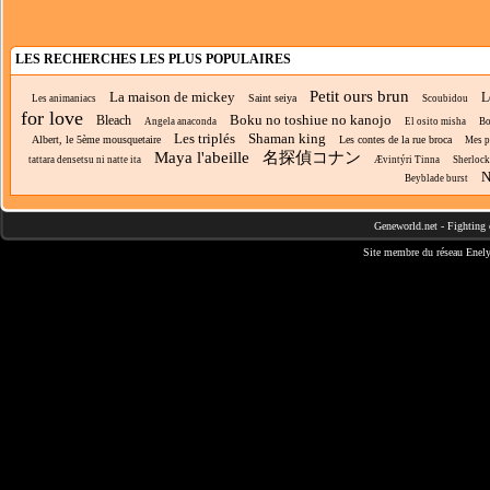
LES RECHERCHES LES PLUS POPULAIRES
Petit ours brun
La maison de mickey
L
Saint seiya
Les animaniacs
Scoubidou
for love
Boku no toshiue no kanojo
Bleach
Angela anaconda
El osito misha
Bo
Les triplés
Shaman king
Albert, le 5ème mousquetaire
Les contes de la rue broca
Mes p
Maya l'abeille
名探偵コナン
tattara densetsu ni natte ita
Ævintýri Tinna
Sherloc
N
Beyblade burst
Geneworld.net
-
Fighting 
Site membre du réseau
Enely