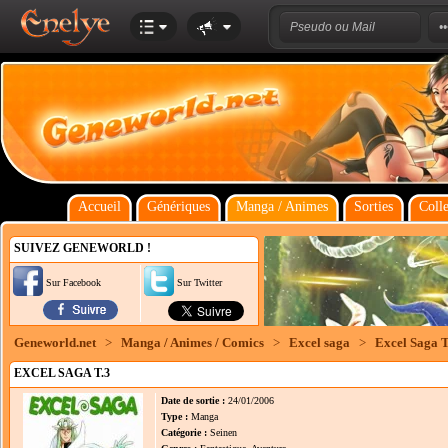
Accueil
Génériques
Manga / Animes
Sorties
Colle
SUIVEZ GENEWORLD !
Sur Facebook
Sur Twitter
Geneworld.net
>
Manga / Animes / Comics
>
Excel saga
>
Excel Saga T
EXCEL SAGA T.3
Date de sortie :
24/01/2006
Type :
Manga
Catégorie :
Seinen