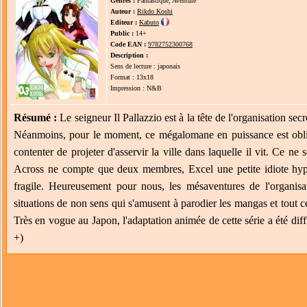
Genres :
Fantastique, Aventure
Auteur :
Rikdo Koshi
Editeur :
Kabuto
Public :
14+
Code EAN :
9782752300768
Description :
Sens de lecture : japonais
Format : 13x18
Impression : N&B
Résumé :
Le seigneur Il Pallazzio est à la tête de l'organisation s
Néanmoins, pour le moment, ce mégalomane en puissance est obligé
contenter de projeter d'asservir la ville dans laquelle il vit. Ce ne 
Across ne compte que deux membres, Excel une petite idiote hype
fragile. Heureusement pour nous, les mésaventures de l'organisat
situations de non sens qui s'amusent à parodier les mangas et tout c
Très en vogue au Japon, l'adaptation animée de cette série a été dif
+)