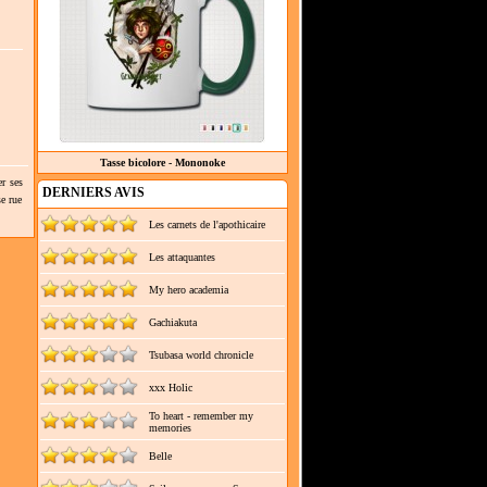
Tasse bicolore - Mononoke
er ses
DERNIERS AVIS
e rue
Les carnets de l'apothicaire
Les attaquantes
My hero academia
Gachiakuta
Tsubasa world chronicle
xxx Holic
To heart - remember my
memories
Belle