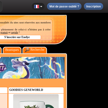
Mot de passe oublié ?
Inscription
onnalités du sites sont réservées aux membres
 pleinement de celui-ci n'hésitez pas à créer
t
gratuit
et
rapide
!
Recherche
Boutiques
GOODIES GENEWORLD