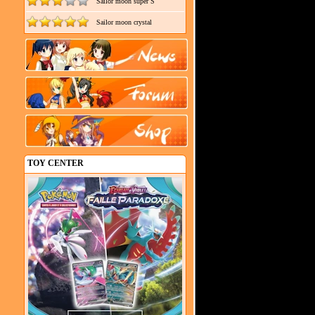
Sailor moon super S
Sailor moon crystal
TOY CENTER