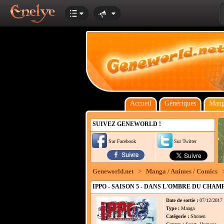
Accueil
Génériques
Mang
SUIVEZ GENEWORLD !
Sur Facebook
Sur Twitter
Geneworld.net
>
Manga / Animes / Comics
IPPO - SAISON 5 - DANS L'OMBRE DU CHAMP
Date de sortie :
07/12/2017
Type :
Manga
Catégorie :
Shonen