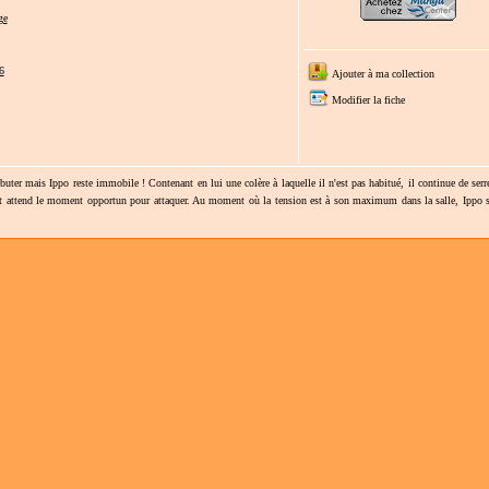
ge
6
Ajouter à ma collection
Modifier la fiche
uter mais Ippo reste immobile ! Contenant en lui une colère à laquelle il n'est pas habitué, il continue de serr
 et attend le moment opportun pour attaquer. Au moment où la tension est à son maximum dans la salle, Ippo s