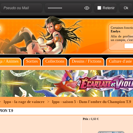
Retenir
Certaines foncti
Enelye
.
Afin de profiter
un compte, c'es
a / Animes
Sorties
Collections
Dessins / Fictions
Culture d'asie
>
Ippo - la rage de vaincre
>
Ippo - saison 5 - Dans l'ombre du Champion T.9
ION T.9
Prix :
6,60
€