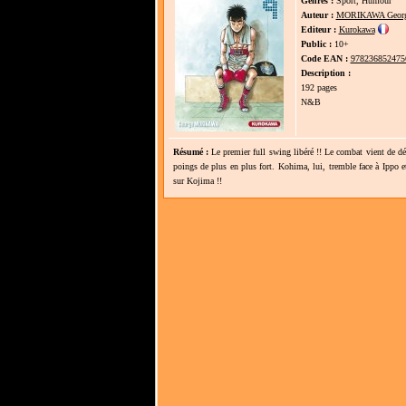
Genres :
Sport, Humour
Auteur :
MORIKAWA Geor
Editeur :
Kurokawa
Public :
10+
Code EAN :
978236852475
Description :
192 pages
N&B
Résumé :
Le premier full swing libéré !! Le combat vient de déb
poings de plus en plus fort. Kohima, lui, tremble face à Ippo
sur Kojima !!