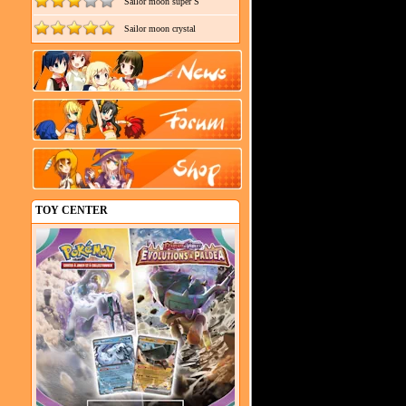
Sailor moon super S
Sailor moon crystal
TOY CENTER