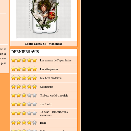
Coque galaxy S4 - Mononoke
 de sa
DERNIERS AVIS
de et
e une
Les carnets de l'apothicaire
r plus
Les attaquantes
My hero academia
Gachiakuta
Tsubasa world chronicle
xxx Holic
To heart - remember my
memories
Belle