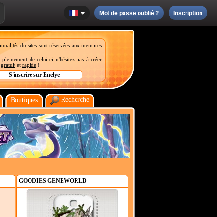
Mot de passe oublié ?
Inscription
onnalités du sites sont réservées aux membres
 pleinement de celui-ci n'hésitez pas à créer
t
gratuit
et
rapide
!
Recherche
Boutiques
GOODIES GENEWORLD