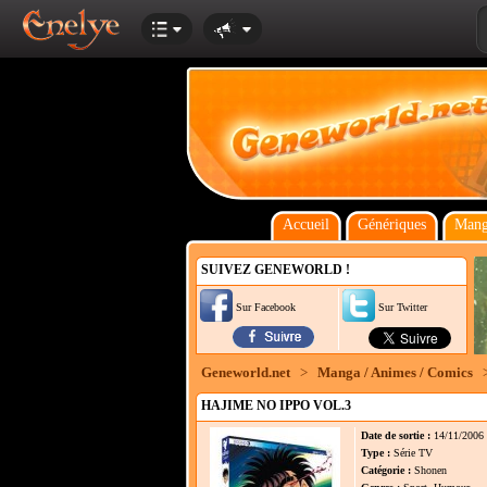
Accueil
Génériques
Mang
SUIVEZ GENEWORLD !
Sur Facebook
Sur Twitter
Geneworld.net
>
Manga / Animes / Comics
HAJIME NO IPPO VOL.3
Date de sortie :
14/11/2006
Type :
Série TV
Catégorie :
Shonen