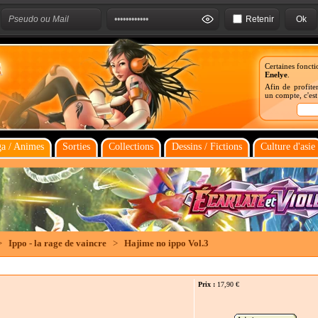
Retenir
Certaines foncti
Enelye
.
Afin de profiter
un compte, c'es
a / Animes
Sorties
Collections
Dessins / Fictions
Culture d'asie
>
Ippo - la rage de vaincre
>
Hajime no ippo Vol.3
Prix :
17,90
€