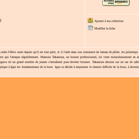
0
Ajouter à ma collection
Modifier la fiche
ère l'élève seule depuis qu'il est tout petit, et il l'aide dans son commerce de bateau de pêche. Au printemps
utes qui l'attaque régulièrement. Mamoru Takamura, un boxeur professionnel, lui vient miraculeusement en ai
ogawa où un grand nombre de jeunes s'entraînent pour devenir boxeurs. Takamura dessine sur un sac de sabl
xplique à Ippo les fondamentaux de la boxe. Ippo se décide à emprunter le chemin difficile de la boxe, à deveni