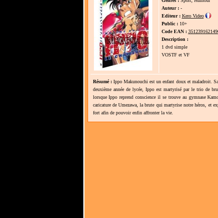
Genres :
Sport, Humour
Auteur :
-
Editeur :
Kero Video
Public :
10+
Code EAN :
351239162149
Description :
1 dvd simple
VOSTF et VF
Résumé :
Ippo Makunouchi est un enfant doux et maladroit. Sa m
deuxième année de lycée, Ippo est martyrisé par le trio de br
lorsque Ippo reprend conscience il se trouve au gymnase Kam
caricature de Umezawa, la brute qui martyrise notre héros, et e
fort afin de pouvoir enfin affronter la vie.