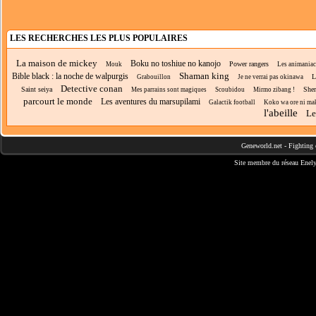
LES RECHERCHES LES PLUS POPULAIRES
La maison de mickey
Boku no toshiue no kanojo
Power rangers
Mouk
Les animaniac
Shaman king
Bible black : la noche de walpurgis
L
Grabouillon
Je ne verrai pas okinawa
Detective conan
Saint seiya
She
Mes parrains sont magiques
Scoubidou
Mirmo zibang !
parcourt le monde
Les aventures du marsupilami
Galactik football
Koko wa ore ni maka
l'abeille
Le
Geneworld.net
-
Fighting 
Site membre du réseau
Enely