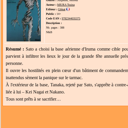
Genres :
Suspense, Horreur
Auteur :
MIURA Tsuina
Editeur :
Glénat
Public :
14+
Code EAN :
9782344035375
Description :
Nb. pages : 388
N&B
Résumé :
Sato a choisi la base aérienne d'Iruma comme cible pour 
parvient à infiltrer les lieux le jour de la grande fête annuelle p
personne.
Il ouvre les hostilités en plein cœur d'un bâtiment de commandem
inattendus sèment la panique sur le tarmac.
À l'extérieur de la base, Tanaka, rejeté par Sato, s'apprête à contr
liée à lui – Kei Nagai et Nakano.
Tous sont prêts à se sacrifier…