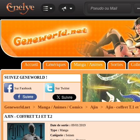
Accueil
Génériques
Manga / Animes
Sorties
Colle
SUIVEZ GENEWORLD !
Sur Facebook
Sur Twitter
Geneworld.net
>
Manga / Animes / Comics
>
Ajin
>
Ajin - coffret T.1 et
AJIN - COFFRET T.1 ET T.2
Date de sortie :
09/01/2019
Type :
Manga
Catégorie :
Seinen