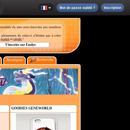
Mot de passe oublié ?
Inscription
onnalités du sites sont réservées aux membres
 pleinement de celui-ci n'hésitez pas à créer
t
gratuit
et
rapide
!
Recherche
Boutiques
GOODIES GENEWORLD