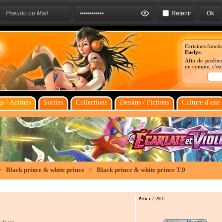
Retenir
Certaines foncti
Enelye
.
Afin de profiter
un compte, c'es
a / Animes
Sorties
Collections
Dessins / Fictions
Culture d'asie
>
Black prince & white prince
>
Black prince & white prince T.9
Prix :
7,29
€