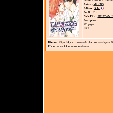
Genres :
Romance, Tranches
Auteur :
MAKINO
Editeur :
Soleil
Public :
12+
Code EAN :
978230207412
Description :
192 pages
N&B
Résumé :
Yû participe au concours du plus beau couple pour dép
Elle se lance et lui avoue ses sentiments !