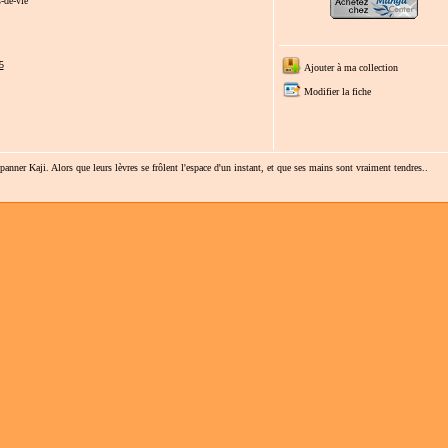
-de-vie
5
Ajouter à ma collection
Modifier la fiche
anner Kaji. Alors que leurs lèvres se frôlent l'espace d'un instant, et que ses mains sont vraiment tendres..