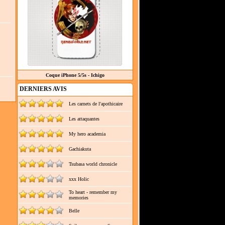
Coque iPhone 5/5s - Ichigo
DERNIERS AVIS
Les carnets de l'apothicaire
Les attaquantes
My hero academia
Gachiakuta
Tsubasa world chronicle
xxx Holic
To heart - remember my
memories
Belle