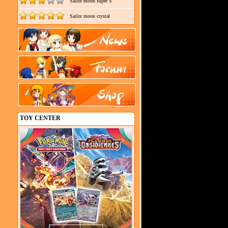
Sailor moon super S
Sailor moon crystal
TOY CENTER