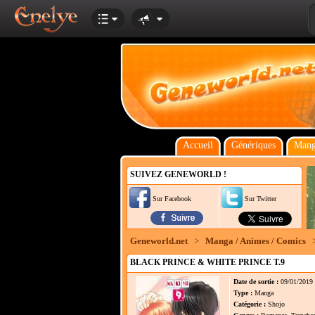
Accueil
Génériques
Mang
SUIVEZ GENEWORLD !
Sur Facebook
Sur Twitter
Geneworld.net
>
Manga / Animes / Comics
BLACK PRINCE & WHITE PRINCE T.9
Date de sortie :
09/01/2019
Type :
Manga
Catégorie :
Shojo