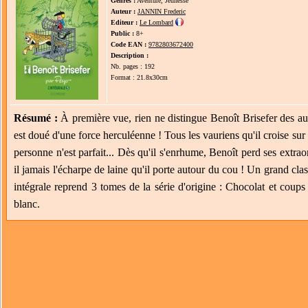
Genres :
Aventure, Jeunesse
Auteur :
JANNIN Frederic
Editeur :
Le Lombard
Public :
8+
Code EAN :
9782803672400
Description :
Nb. pages : 192
Format : 21.8x30cm
Résumé :
À première vue, rien ne distingue Benoît Brisefer des au
est doué d'une force herculéenne ! Tous les vauriens qu'il croise sur
personne n'est parfait... Dès qu'il s'enrhume, Benoît perd ses extrao
il jamais l'écharpe de laine qu'il porte autour du cou ! Un grand cla
intégrale reprend 3 tomes de la série d'origine : Chocolat et coups
blanc.