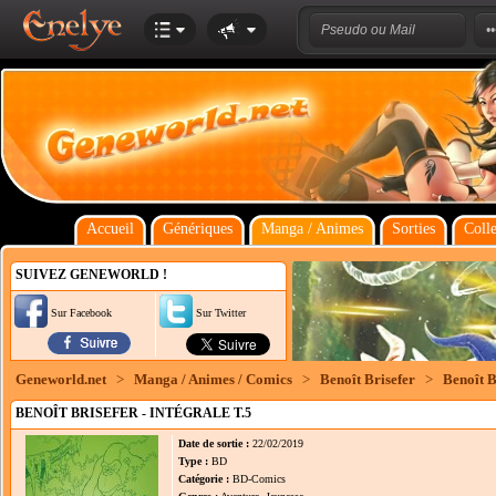
Accueil
Génériques
Manga / Animes
Sorties
Colle
SUIVEZ GENEWORLD !
Sur Facebook
Sur Twitter
Geneworld.net
>
Manga / Animes / Comics
>
Benoît Brisefer
>
Benoît B
BENOÎT BRISEFER - INTÉGRALE T.5
Date de sortie :
22/02/2019
Type :
BD
Catégorie :
BD-Comics