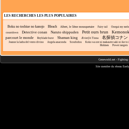
LES RECHERCHES LES PLUS POPULAIRES
Boku no toshiue no kanojo
Bleach
Albert, le 5ème mousquetaire
Fairy tail
Onegai my mel
Petit ours brun
Kemonokk
Detective conan
Naruto shippuden
countdown
名探偵コナン
parcourt le monde
Shaman king
Beyblade burst
Ævintýri Tinna
Jeanne la ladra del vento divino
Angela anaconda
Scoubidou
Koko wa ore ni makasete saki ni ike to it
Holmes
Power rangers
Geneworld.net
-
Fighting 
Site membre du réseau
Enely