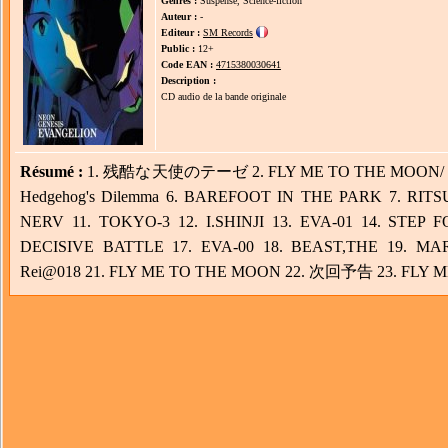
Genres :
Suspense, Science-fiction
Auteur :
-
Editeur :
SM Records
Public :
12+
Code EAN :
4715380030641
Description :
CD audio de la bande originale
Résumé :
1. 残酷な天使のテーゼ 2. FLY ME TO THE MOON/ CLA
Hedgehog's Dilemma 6. BAREFOOT IN THE PARK 7. RITS
NERV 11. TOKYO-3 12. I.SHINJI 13. EVA-01 14. STEP
DECISIVE BATTLE 17. EVA-00 18. BEAST,THE 19. M
Rei@018 21. FLY ME TO THE MOON 22. 次回予告 23. FLY