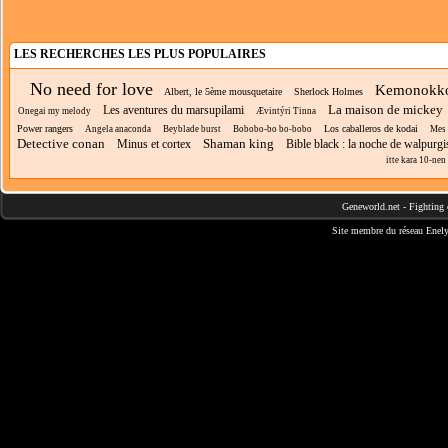
LES RECHERCHES LES PLUS POPULAIRES
No need for love
Kemonokko
Albert, le 5ème mousquetaire
Sherlock Holmes
La maison de mickey
Les aventures du marsupilami
Onegai my melody
Ævintýri Tinna
Power rangers
Los caballeros de kodai
Angela anaconda
Beyblade burst
Bobobo-bo bo-bobo
Mes 
Detective conan
Shaman king
Minus et cortex
Bible black : la noche de walpurgi
itte kara 10-nen 
Geneworld.net
-
Fighting 
Site membre du réseau
Enely