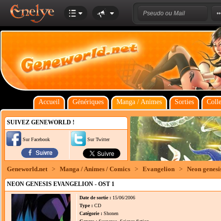
Accueil
Génériques
Manga / Animes
Sorties
Colle
SUIVEZ GENEWORLD !
Sur Facebook
Sur Twitter
Geneworld.net
>
Manga / Animes / Comics
>
Evangelion
>
Neon genesi
NEON GENESIS EVANGELION - OST 1
Date de sortie :
15/06/2006
Type :
CD
Catégorie :
Shonen