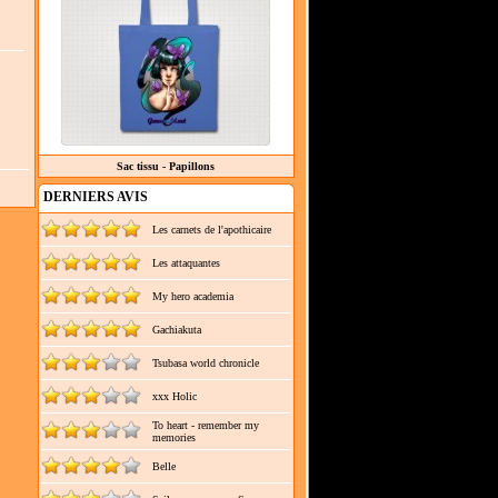
Sac tissu - Papillons
DERNIERS AVIS
Les carnets de l'apothicaire
Les attaquantes
My hero academia
Gachiakuta
Tsubasa world chronicle
xxx Holic
To heart - remember my
memories
Belle