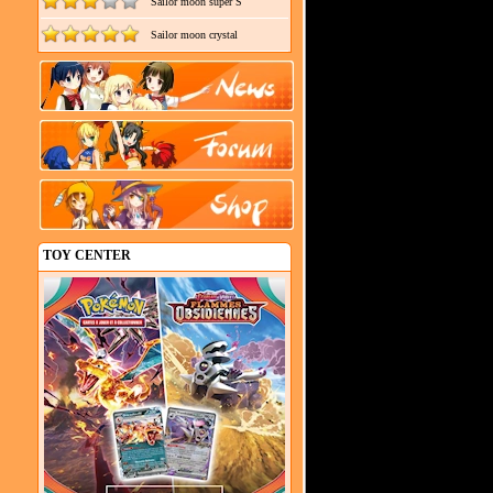
Sailor moon super S
Sailor moon crystal
TOY CENTER