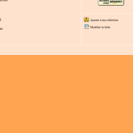
iction
5
Ajouter à ma collection
Modifier la fiche
ale