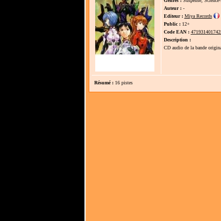
Genres :
Suspense, Science-f
Auteur :
-
Editeur :
Miya Records
Public :
12+
Code EAN :
471931401742
Description :
CD audio de la bande origin
Résumé :
16 pistes