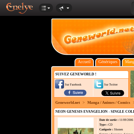
Accueil
Génériques
Mang
SUIVEZ GENEWORLD !
Sur Facebook
Sur Twitter
Geneworld.net
>
Manga / Animes / Comics
NEON GENESIS EVANGELION - SINGLE CO
Date de sortie :
11/09/2006
Type :
CD
Catégorie :
Shonen