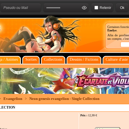
Retenir
Certaines foncti
Enelye
.
Afin de profiter
un compte, c'es
a / Animes
Sorties
Collections
Dessins / Fictions
Culture d'asie
>
Evangelion
>
Neon genesis evangelion - Single Collection
LLECTION
Prix :
12,99
€