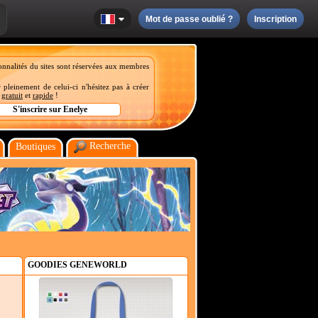
Mot de passe oublié ?
Inscription
onnalités du sites sont réservées aux membres
 pleinement de celui-ci n'hésitez pas à créer
t
gratuit
et
rapide
!
Recherche
Boutiques
GOODIES GENEWORLD