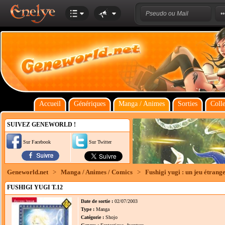
Accueil
Génériques
Manga / Animes
Sorties
Colle
SUIVEZ GENEWORLD !
Sur Facebook
Sur Twitter
Geneworld.net
>
Manga / Animes / Comics
>
Fushigi yugi : un jeu étrang
FUSHIGI YUGI T.12
Date de sortie :
02/07/2003
Type :
Manga
Catégorie :
Shojo