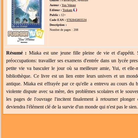
Genres :
Fantastique, Aventure
Auteur :
Yuu Watase
Editeur :
Tonkam
Public :
12+
Code EAN :
9782845803534
Description :
Nombre de pages : 208
Résumé :
Miaka est une jeune fille pleine de vie et d'appétit
préoccupations: travailler ses examens d'entrée dans un lycée pres
petite vie va basculer le jour où sa meilleure amie, Yui, et ell
bibliothèque. Ce livre est un lien entre leurs univers et un mond
antique. Miaka est effrayée par ce qu'elle a entrevu au cours du b
violente dispute avec sa mère, des problèmes scolaires et le sou
les pages de l'ouvrage l'incitent finalement à retourner plonger
deviendra l'élément clé de la survie d'un monde qui n'est pas le sien.