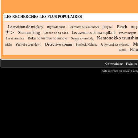
LES RECHERCHES LES PLUS POPULAIRES
La maison de mickey
Bleach
Beyblade burst
Les contes de la rue broca
Fairy tail
Mes p
ナン
Shaman king
Les aventures du marsupilami
Power rangers
Bobobo-bo bo-bobo
Kemonokko tsuushi
Boku no toshiue no kanojo
Les animaniacs
Onegai my melody
Ma
Detective conan
Sherlock Holmes
misha
Yuuwaku countdown
Je ne verrai pas okinawa
Naru
Mouk
Geneworld.net
-
Fighting 
Site membre du réseau
Enely