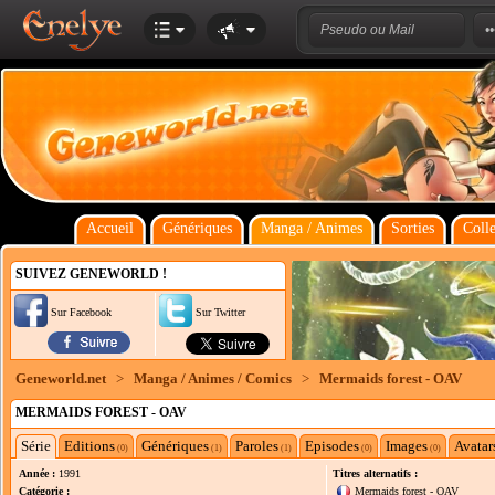
Accueil
Génériques
Manga / Animes
Sorties
Colle
SUIVEZ GENEWORLD !
Sur Facebook
Sur Twitter
Geneworld.net
>
Manga / Animes / Comics
>
Mermaids forest - OAV
MERMAIDS FOREST - OAV
Série
Editions
Génériques
Paroles
Episodes
Images
Avatar
(0)
(1)
(1)
(0)
(0)
Année :
1991
Titres alternatifs :
Catégorie :
Mermaids forest - OAV