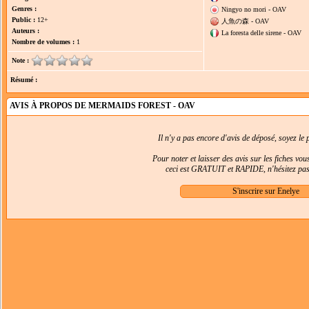
Genres :
Ningyo no mori - OAV
Public :
12+
人魚の森 - OAV
Auteurs :
La foresta delle sirene - OAV
Nombre de volumes :
1
Note :
Résumé :
AVIS À PROPOS DE MERMAIDS FOREST - OAV
Il n'y a pas encore d'avis de déposé, soyez le p
Pour noter et laisser des avis sur les fiches vo
ceci est GRATUIT et RAPIDE, n'hésitez pas 