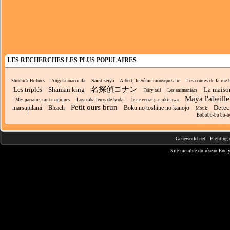
LES RECHERCHES LES PLUS POPULAIRES
Saint seiya
Albert, le 5ème mousquetaire
Les contes de la rue 
Sherlock Holmes
Angela anaconda
名探偵コナン
Les triplés
Shaman king
La maiso
Fairy tail
Les animaniacs
Maya l'abeille
Los caballeros de kodai
Mes parrains sont magiques
Je ne verrai pas okinawa
Petit ours brun
Detec
marsupilami
Bleach
Boku no toshiue no kanojo
Mouk
Bobobo-bo bo-
Geneworld.net
-
Fighting 
Site membre du réseau
Enely