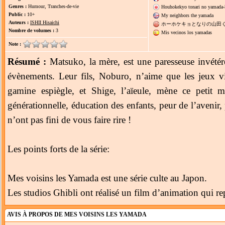
Genres :
Humour, Tranches-de-vie
Houhokekyo tonari no yamada
Public :
10+
My neighbors the yamada
Auteurs :
ISHII Hisaichi
ホーホケキョとなりの山田
Nombre de volumes :
3
Mis vecinos los yamadas
Note :
Résumé :
Matsuko, la mère, est une paresseuse invétéré
évènements. Leur fils, Noburo, n’aime que les jeux v
gamine espiègle, et Shige, l’aïeule, mène ce petit 
générationnelle, éducation des enfants, peur de l’aveni
n’ont pas fini de vous faire rire !
Les points forts de la série:
Mes voisins les Yamada est une série culte au Japon.
Les studios Ghibli ont réalisé un film d’animation qui r
AVIS À PROPOS DE MES VOISINS LES YAMADA