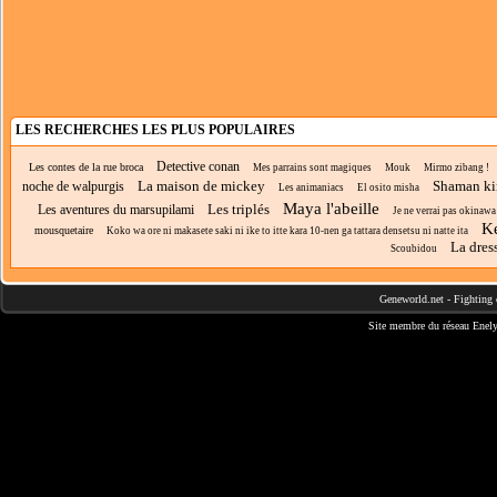
LES RECHERCHES LES PLUS POPULAIRES
Detective conan
Les contes de la rue broca
Mes parrains sont magiques
Mouk
Mirmo zibang !
La maison de mickey
Shaman k
noche de walpurgis
Les animaniacs
El osito misha
Maya l'abeille
Les triplés
Les aventures du marsupilami
Je ne verrai pas okinawa
K
mousquetaire
Koko wa ore ni makasete saki ni ike to itte kara 10-nen ga tattara densetsu ni natte ita
La dres
Scoubidou
Geneworld.net
-
Fighting 
Site membre du réseau
Enely