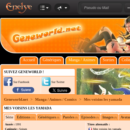
Accueil
Génériques
Manga / Animes
Sorties
Colle
SUIVEZ GENEWORLD !
Sur Facebook
Sur Twitter
Geneworld.net
>
Manga / Animes / Comics
>
Mes voisins les yamada
MES VOISINS LES YAMADA
Série
Editions
Génériques
Paroles
Episodes
Images
Avata
(11)
(0)
(0)
(0)
(0)
Année :
1991
Titres alternatifs :
Catégorie :
Seinen
Mes voisins les yamada