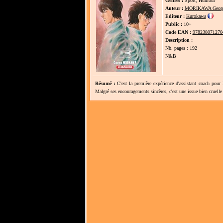
Genres :
Sport, Humour
Auteur :
MORIKAWA Geor
Editeur :
Kurokawa
Public :
10+
Code EAN :
978238071270
Description :
Nb. pages : 192
N&B
Résumé :
C'est la première expérience d'assistant coach pour
Malgré ses encouragements sincères, c'est une issue bien cruelle