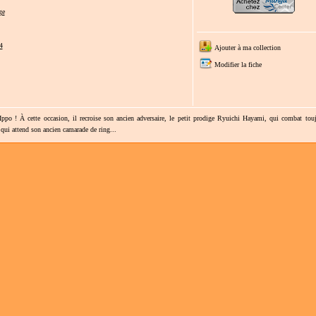
ge
4
Ajouter à ma collection
Modifier la fiche
 Ippo ! À cette occasion, il recroise son ancien adversaire, le petit prodige Ryuichi Hayami, qui combat touj
 qui attend son ancien camarade de ring...