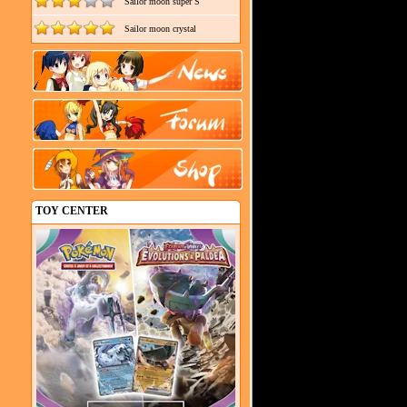
Sailor moon super S
Sailor moon crystal
TOY CENTER