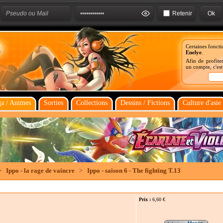
Retenir
Certaines foncti
Enelye
.
Afin de profiter
un compte, c'es
a / Animes
Sorties
Collections
Dessins / Fictions
Culture d'asie
>
Ippo - la rage de vaincre
>
Ippo - saison 6 - The fighting T.13
Prix :
6,60
€