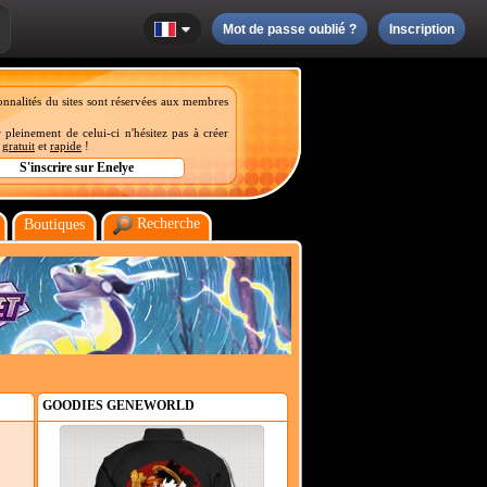
Mot de passe oublié ?
Inscription
onnalités du sites sont réservées aux membres
 pleinement de celui-ci n'hésitez pas à créer
t
gratuit
et
rapide
!
Recherche
Boutiques
GOODIES GENEWORLD