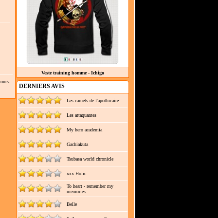
Veste training homme - Ichigo
ours.
DERNIERS AVIS
Les carnets de l'apothicaire
Les attaquantes
My hero academia
Gachiakuta
Tsubasa world chronicle
xxx Holic
To heart - remember my
memories
Belle