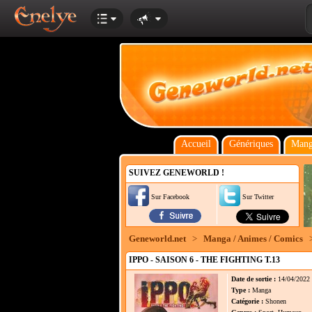
Accueil
Génériques
Mang
SUIVEZ GENEWORLD !
Sur Facebook
Sur Twitter
Geneworld.net
>
Manga / Animes / Comics
IPPO - SAISON 6 - THE FIGHTING T.13
Date de sortie :
14/04/2022
Type :
Manga
Catégorie :
Shonen