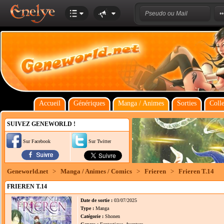
Accueil
Génériques
Manga / Animes
Sorties
Colle
SUIVEZ GENEWORLD !
Sur Facebook
Sur Twitter
Geneworld.net
>
Manga / Animes / Comics
>
Frieren
>
Frieren T.14
FRIEREN T.14
Date de sortie :
03/07/2025
Type :
Manga
Catégorie :
Shonen