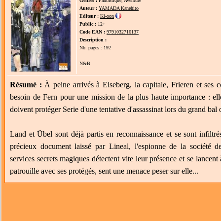
Genres :
Fantastique, Aventure
Auteur :
YAMADA Kanehito
Editeur :
Ki-oon
Public :
12+
Code EAN :
9791032716137
Description :
Nb. pages : 192
N&B
Résumé :
À peine arrivés à Eiseberg, la capitale, Frieren et se
besoin de Fern pour une mission de la plus haute importance : ell
doivent protéger Serie d'une tentative d'assassinat lors du grand bal 
Land et Übel sont déjà partis en reconnaissance et se sont infilt
précieux document laissé par Lineal, l'espionne de la société 
services secrets magiques détectent vite leur présence et se lancent
patrouille avec ses protégés, sent une menace peser sur elle...