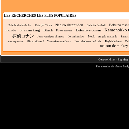
LES RECHERCHES LES PLUS POPULAIRES
Naruto shippuden
Boku no toshi
Bobobo-bo bo-bobo
Ævintýri Tinna
Galactik football
Kemonokko t
monde
Shaman king
Detective conan
Bleach
Power rangers
探偵コナン
Saint s
Je ne verrai pas okinawa
Les animaniacs
Mouk
Angela anaconda
mousquetaire
Los caballeros de kodai
Mirmo zibang !
Yuuwaku countdown
Beyblade burst
Fai
maison de mickey
Geneworld.net
-
Fighting 
Site membre du réseau
Enely