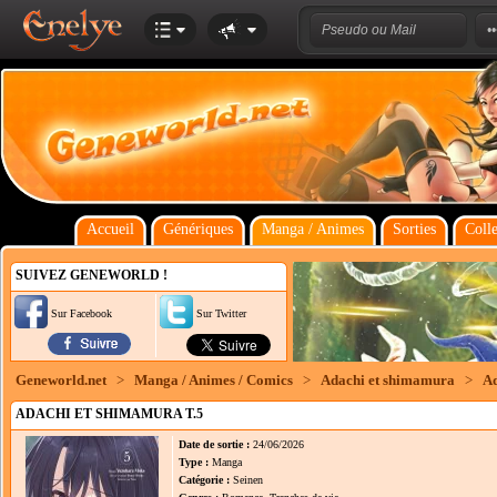
Accueil
Génériques
Manga / Animes
Sorties
Colle
SUIVEZ GENEWORLD !
Sur Facebook
Sur Twitter
Geneworld.net
>
Manga / Animes / Comics
>
Adachi et shimamura
>
Ad
ADACHI ET SHIMAMURA T.5
Date de sortie :
24/06/2026
Type :
Manga
Catégorie :
Seinen