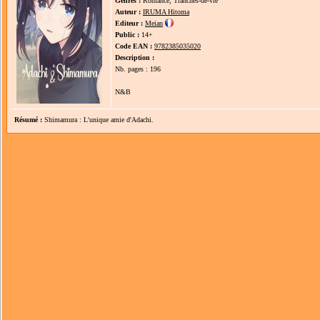
Genres :
Romance, Tranches-de-vie
Auteur :
IRUMA Hitoma
Editeur :
Meian
Public :
14+
Code EAN :
9782385035020
Description :
Nb. pages : 196
N&B
Résumé :
Shimamura : L'unique amie d'Adachi.