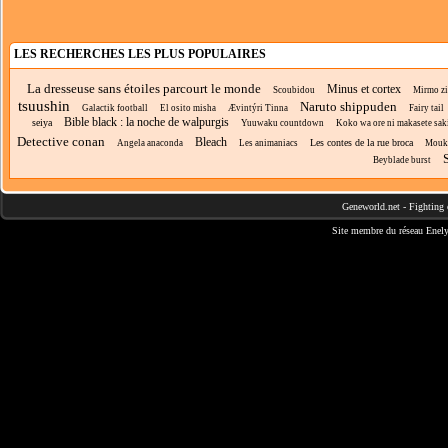
LES RECHERCHES LES PLUS POPULAIRES
La dresseuse sans étoiles parcourt le monde
Minus et cortex
Scoubidou
Mirmo zi
tsuushin
Naruto shippuden
Galactik football
El osito misha
Ævintýri Tinna
Fairy tail
Bible black : la noche de walpurgis
seiya
Yuuwaku countdown
Koko wa ore ni makasete saki n
Detective conan
Bleach
Les contes de la rue broca
Angela anaconda
Les animaniacs
Mouk
Beyblade burst
Geneworld.net
-
Fighting 
Site membre du réseau
Enely