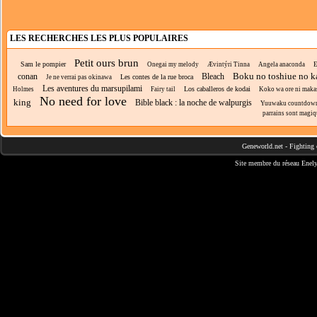
LES RECHERCHES LES PLUS POPULAIRES
Petit ours brun
Sam le pompier
Onegai my melody
Ævintýri Tinna
Angela anaconda
E
Boku no toshiue no k
conan
Bleach
Les contes de la rue broca
Je ne verrai pas okinawa
Les aventures du marsupilami
Los caballeros de kodai
Holmes
Fairy tail
Koko wa ore ni makaset
No need for love
king
Bible black : la noche de walpurgis
Yuuwaku countdow
parrains sont magiq
Geneworld.net
-
Fighting 
Site membre du réseau
Enely