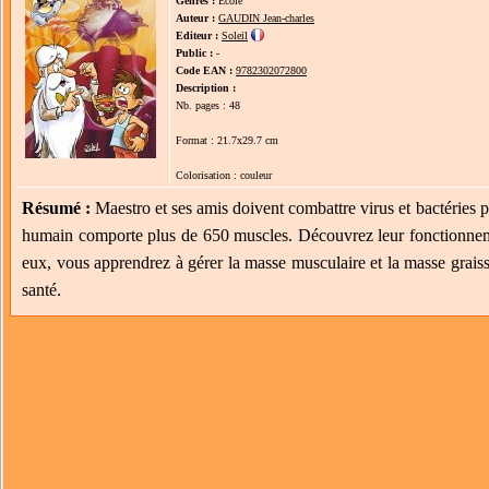
Genres :
Ecole
Auteur :
GAUDIN Jean-charles
Editeur :
Soleil
Public :
-
Code EAN :
9782302072800
Description :
Nb. pages : 48
Format : 21.7x29.7 cm
Colorisation : couleur
Résumé :
Maestro et ses amis doivent combattre virus et bactéries 
humain comporte plus de 650 muscles. Découvrez leur fonctionnem
eux, vous apprendrez à gérer la masse musculaire et la masse grais
santé.