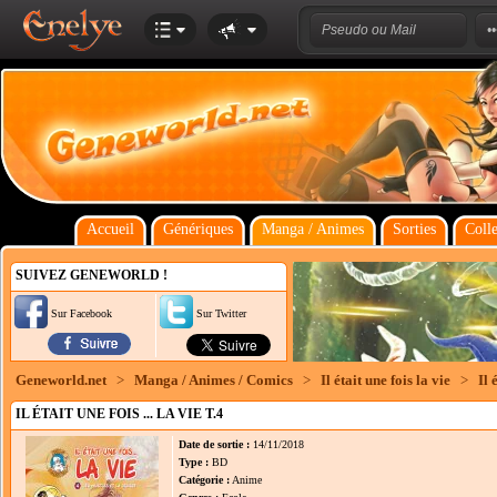
Accueil
Génériques
Manga / Animes
Sorties
Colle
SUIVEZ GENEWORLD !
Sur Facebook
Sur Twitter
Geneworld.net
>
Manga / Animes / Comics
>
Il était une fois la vie
>
Il 
IL ÉTAIT UNE FOIS ... LA VIE T.4
Date de sortie :
14/11/2018
Type :
BD
Catégorie :
Anime