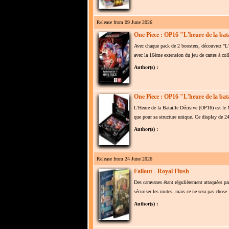
Release from 09 June 2026
One Piece : OP16 "L'heure de la bata
Avec chaque pack de 2 boosters, découvrez "L'he
avec la 16ème extension du jeu de cartes à co
Author(s) :
One Piece : OP16 "L'heure de la bata
L'Heure de la Bataille Décisive (OP16) est le 
que pour sa structure unique. Ce display de 24 
Author(s) :
Release from 24 June 2026
Fallout - Royal Flush
Des caravanes étant régulièrement attaquées par
sécuriser les routes, mais ce ne sera pas chos
Author(s) :