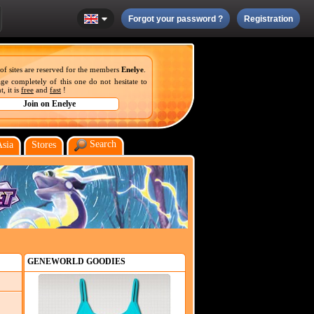
Forgot your password ?
Registration
 of sites are reserved for the members
Enelye
.
ge completely of this one do not hesitate to
, it is
free
and
fast
!
Search
Asia
Stores
GENEWORLD GOODIES