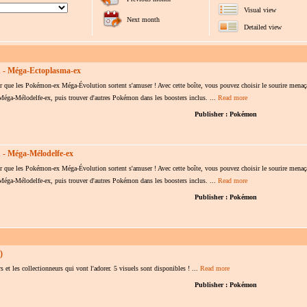
Visual view
Next month
Detailed view
 - Méga-Ectoplasma-ex
our que les Pokémon-ex Méga-Évolution sortent s'amuser ! Avec cette boîte, vous pouvez choisir le sourire menaç
Méga-Mélodelfe-ex, puis trouver d'autres Pokémon dans les boosters inclus. ...
Read more
Publisher : Pokémon
- Méga-Mélodelfe-ex
our que les Pokémon-ex Méga-Évolution sortent s'amuser ! Avec cette boîte, vous pouvez choisir le sourire menaç
Méga-Mélodelfe-ex, puis trouver d'autres Pokémon dans les boosters inclus. ...
Read more
Publisher : Pokémon
)
s et les collectionneurs qui vont l'adorer. 5 visuels sont disponibles ! ...
Read more
Publisher : Pokémon