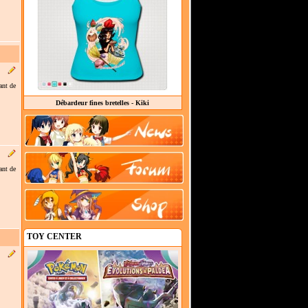
ant de
Débardeur fines bretelles - Kiki
ant de
TOY CENTER