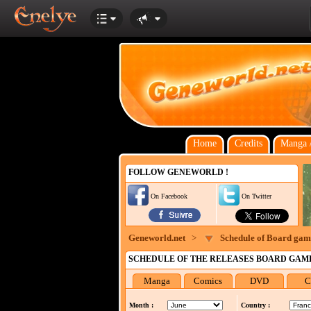
Home
Credits
Manga /
FOLLOW GENEWORLD !
On Facebook
On Twitter
Geneworld.net
>
Schedule of Board game
SCHEDULE OF THE RELEASES BOARD GAMES
Manga
Comics
DVD
C
Month :
Country :