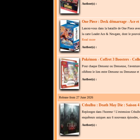
Author(s) :
One Piece : Deck démarrage - Ace e
Lancez-vous dans la bataille de One Piece ave
la carte Leader Ace & Newgate, dont le pouvoir
Read more
Author(s) :
Pokémon - Coffret 3 Boosters - Collec
Pour chaque Dresseur ou Dresseuse, l'aventure
célébrez le lien entre Dresseur ou Dresseuse et
Author(s) :
Release from 27 June 2026
Cthulhu : Death May Die : Saison 4
Replongez dans l'horreur ! L'extension Cthul
enquêteurs uniques aux 6 nouveaux épisodes, en
Author(s) :