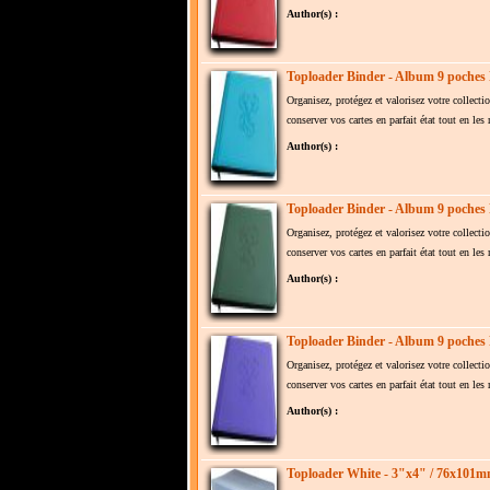
Author(s) :
Toploader Binder - Album 9 poches
Organisez, protégez et valorisez votre collect
conserver vos cartes en parfait état tout en le
Author(s) :
Toploader Binder - Album 9 poches 
Organisez, protégez et valorisez votre collect
conserver vos cartes en parfait état tout en le
Author(s) :
Toploader Binder - Album 9 poches 
Organisez, protégez et valorisez votre collect
conserver vos cartes en parfait état tout en le
Author(s) :
Toploader White - 3"x4" / 76x101mm