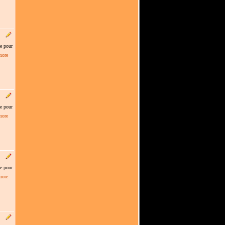
le pour
more
le pour
more
le pour
more