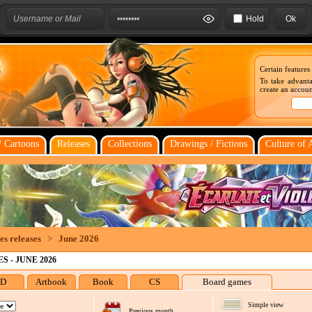
Hold
Certain features
To take advanta
create an account
 Cartoons
Releases
Collections
Drawings / Fictions
Culture of 
s releases
>
June 2026
 - JUNE 2026
D
Artbook
Book
CS
Board games
Simple view
Previous month