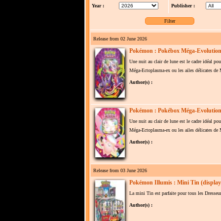
Year :
Publisher :
Release from 02 June 2026
Pokémon : Pokébox Méga-Evolution
Une nuit au clair de lune est le cadre idéal p
Méga-Ectoplasma-ex ou les ailes délicates de 
Author(s) :
Pokémon : Pokébox Méga-Evolution 
Une nuit au clair de lune est le cadre idéal p
Méga-Ectoplasma-ex ou les ailes délicates de 
Author(s) :
Release from 03 June 2026
Pokémon Illumis : Mini Tin (display
La mini Tin est parfaite pour tous les Dresseur
Author(s) :