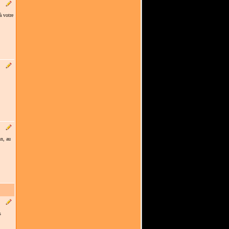
à votre
n, au
s