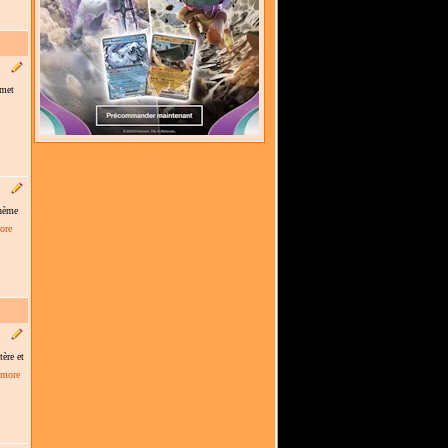
mmet
thème
ore
ère et
 more