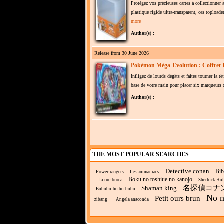
Protégez vos précieuses cartes à collectionner
plastique rigide ultra-transparent, ces toploa
more
Author(s) :
Release from 30 June 2026
Pokémon Méga-Evolution : Coffret
Infligez de lourds dégâts et faites tourner la
base de votre main pour placer six marqueurs d
Author(s) :
THE MOST POPULAR SEARCHES
Detective conan
Bib
Power rangers
Les animaniacs
Boku no toshiue no kanojo
la rue broca
Sherlock Ho
名探偵コナ
Shaman king
Bobobo-bo bo-bobo
No n
Petit ours brun
zibang !
Angela anaconda