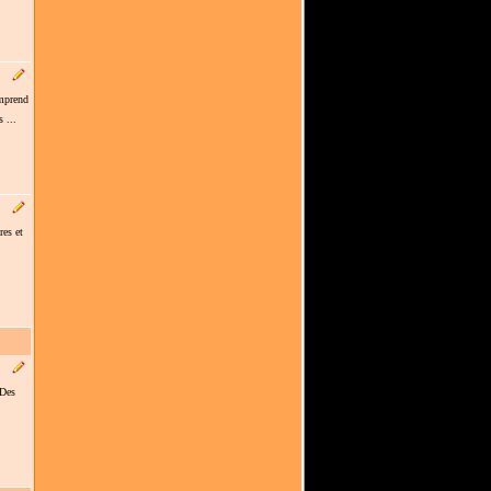
omprend
 ...
es et
 Des