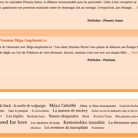
 avec les toploaders Phoenix Armor, la référence incontournable pour les passionnés ! Grâce à leur conception en
ders garantissent une protection maximale contre les dommages liés au stockage, à l'exposition, aux échanges ...
R
Publisher : Phoenix Armor
 Premium Méga-Amphinobi ex
 tête de l'adversaire avec Méga-Amphinobi-ex ! Son talent Shuriken Mortel vous permet de défausser une Énergie 
e dégâts sur l'un des Pokémon de votre adversaire. Ensuite, terminez votre tour avec son attaque Hélic ...
Read
Publisher : Pokémon
Maya l'abeille
le black : la noche de walpurgis
Albert, le 5ème mousquetaire
Galactik footba
La maison de mickey
Sam le pompier
lmes
El osito misha
Koko wa ore ni makasete saki ni ike to i
ン
Les triplés
Naruto shippuden
Beyblade burst
Mouk
Ævintýri Tinna
Mes parrains sont 
eed for love
Kemonokko tsuushin
La dresseuse sans
Los caballeros de kodai
Les aventures du marsupilami
okinawa
Scoubidou