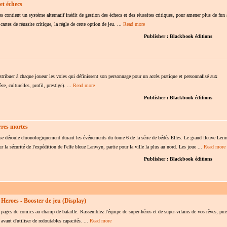
et échecs
es contient un système alternatif inédit de gestion des échecs et des réussites critiques, pour amener plus de fun 
 cartes de réussite critique, la règle de cette option de jeu. ...
Read more
Publisher : Blackbook éditions
tribuer à chaque joueur les voies qui définissent son personnage pour un accès pratique et personnalisé aux
e, culturelles, profil, prestige). ...
Read more
Publisher : Blackbook éditions
rres mortes
e déroule chronologiquement durant les événements du tome 6 de la série de bédés Elfes. Le grand fleuve Lerin
r la sécurité de l'expédition de l'elfe bleue Lanwyn, partie pour la ville la plus au nord. Les joue ...
Read more
Publisher : Blackbook éditions
Heroes - Booster de jeu (Display)
 pages de comics au champ de bataille. Rassemblez l'équipe de super-héros et de super-vilains de vos rêves, pui
vant d'utiliser de redoutables capacités. ...
Read more