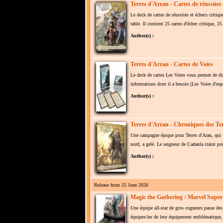
Terres d'Arran - Cartes de réussites 
Le deck de cartes de réussites et échecs critiqu
table. Il contient 25 cartes d'échec critique, 25
Author(s) :
Terres d'Arran - Cartes de Voies
Le deck de cartes Les Voies vous permet de dis
informations dont il a besoin (Les Voies d'espèc
Author(s) :
Terres d'Arran - Chroniques des Te
Une campagne épique pour Terres d'Aran, qui s
nord, a gelé. Le seigneur de Cadanla craint pou
Author(s) :
Release from 25 June 2026
Magic the Gathering : Marvel Super 
Une équipe all-star de gros cogneurs passe des
équipez-les de leur équipement emblématique, a