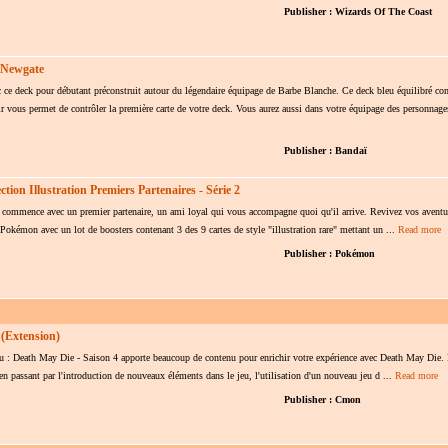
Publisher : Wizards Of The Coast
t Newgate
c ce deck pour débutant préconstruit autour du légendaire équipage de Barbe Blanche. Ce deck bleu équilibré c
 vous permet de contrôler la première carte de votre deck. Vous aurez aussi dans votre équipage des personnages
Publisher : Bandaï
tion Illustration Premiers Partenaires - Série 2
 commence avec un premier partenaire, un ami loyal qui vous accompagne quoi qu'il arrive. Revivez vos aventur
 Pokémon avec un lot de boosters contenant 3 des 9 cartes de style "illustration rare" mettant un ...
Read more
Publisher : Pokémon
 (Extension)
hu : Death May Die - Saison 4 apporte beaucoup de contenu pour enrichir votre expérience avec Death May Die.
 passant par l'introduction de nouveaux éléments dans le jeu, l'utilisation d'un nouveau jeu d ...
Read more
Publisher : Cmon