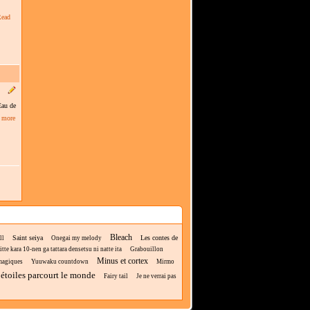
ead
Eau de
 more
Bleach
Saint seiya
Les contes de
ll
Onegai my melody
tte kara 10-nen ga tattara densetsu ni natte ita
Grabouillon
Minus et cortex
magiques
Yuuwaku countdown
Mirmo
 étoiles parcourt le monde
Fairy tail
Je ne verrai pas