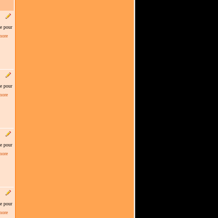
le pour
more
le pour
more
le pour
more
le pour
more