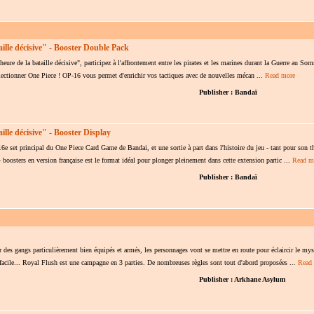
ille décisive" - Booster Double Pack
ure de la bataille décisive", participez à l'affrontement entre les pirates et les marines durant la Guerre au So
llectionner One Piece ! OP-16 vous permet d'enrichir vos tactiques avec de nouvelles mécan ...
Read more
Publisher : Bandaï
ille décisive" - Booster Display
16e set principal du One Piece Card Game de Bandai, et une sortie à part dans l'histoire du jeu - tant pour son 
boosters en version française est le format idéal pour plonger pleinement dans cette extension partic ...
Read m
Publisher : Bandaï
 des gangs particulièrement bien équipés et armés, les personnages vont se mettre en route pour éclaircir le myst
e facile... Royal Flush est une campagne en 3 parties. De nombreuses règles sont tout d'abord proposées ...
Read
Publisher : Arkhane Asylum